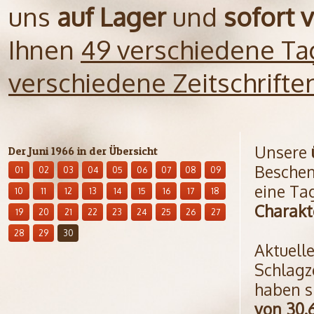
uns
auf Lager
und
sofort 
Ihnen
49 verschiedene Ta
verschiedene Zeitschrift
Unsere
Der Juni 1966 in der Übersicht
Beschen
01
02
03
04
05
06
07
08
09
eine Ta
10
11
12
13
14
15
16
17
18
Charakt
19
20
21
22
23
24
25
26
27
28
29
30
Aktuell
Schlagz
haben s
von 30.