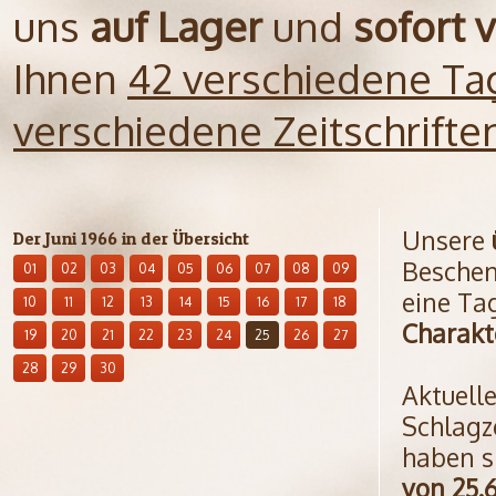
uns
auf Lager
und
sofort 
Ihnen
42 verschiedene Ta
verschiedene Zeitschrift
Unsere
Der Juni 1966 in der Übersicht
Beschen
01
02
03
04
05
06
07
08
09
eine Ta
10
11
12
13
14
15
16
17
18
Charakt
19
20
21
22
23
24
25
26
27
28
29
30
Aktuell
Schlagz
haben s
von 25.