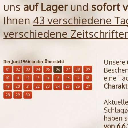
uns
auf Lager
und
sofort 
Ihnen
43 verschiedene Ta
verschiedene Zeitschrift
Unsere
Der Juni 1966 in der Übersicht
Beschen
01
02
03
04
05
06
07
08
09
eine Ta
10
11
12
13
14
15
16
17
18
Charakt
19
20
21
22
23
24
25
26
27
28
29
30
Aktuell
Schlagz
haben s
von 6.6