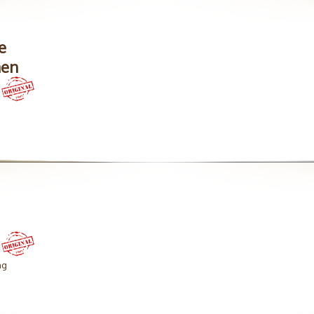
e
hen
ng