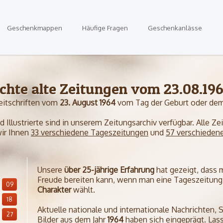
Geschenkmappen
Häufige Fragen
Geschenkanlässe
chte alte Zeitungen vom 23.08.19
eitschriften vom
23. August 1964
vom Tag der Geburt oder dem
Illustrierte sind in unserem Zeitungsarchiv verfügbar. Alle Z
wir Ihnen
33 verschiedene Tageszeitungen
und
57 verschieden
Unsere
über 25-jährige Erfahrung
hat gezeigt, dass
Freude bereiten kann, wenn man eine Tageszeitung 
09
Charakter
wählt.
18
Aktuelle nationale und internationale Nachrichten, 
27
Bilder aus dem Jahr
1964
haben sich eingeprägt. Lass