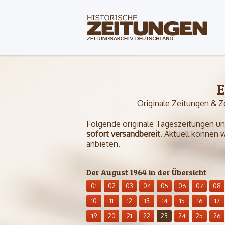
E
Originale Zeitungen & Z
Folgende originale Tageszeitungen und 
sofort versandbereit
. Aktuell können 
anbieten.
Der August 1964 in der Übersicht
01
02
03
04
05
06
07
08
10
11
12
13
14
15
16
17
19
20
21
22
23
24
25
26