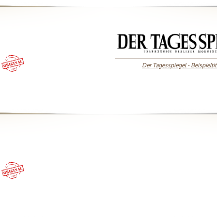
Der Tagesspiegel - Beispieltit