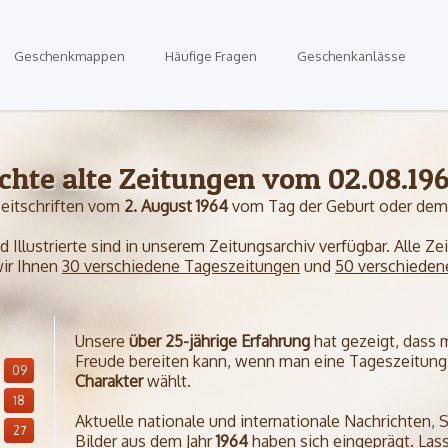
Geschenkmappen
Häufige Fragen
Geschenkanlässe
chte alte Zeitungen vom 02.08.19
Zeitschriften vom
2. August 1964
vom Tag der Geburt oder dem 
Illustrierte sind in unserem Zeitungsarchiv verfügbar. Alle Z
wir Ihnen
30 verschiedene Tageszeitungen
und
50 verschieden
Unsere
über 25-jährige Erfahrung
hat gezeigt, dass
Freude bereiten kann, wenn man eine Tageszeitung 
09
Charakter
wählt.
18
Aktuelle nationale und internationale Nachrichten, 
27
Bilder aus dem Jahr
1964
haben sich eingeprägt. Lass