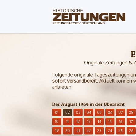
E
Originale Zeitungen & 
Folgende originale Tageszeitungen und 
sofort versandbereit
. Aktuell können 
anbieten.
Der August 1964 in der Übersicht
01
02
03
04
05
06
07
08
10
11
12
13
14
15
16
17
19
20
21
22
23
24
25
26