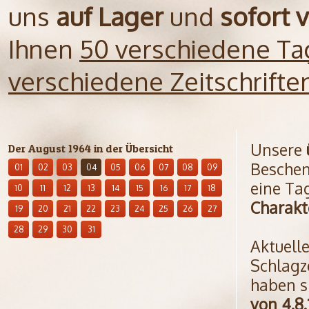
uns
auf Lager
und
sofort 
Ihnen
50 verschiedene Ta
verschiedene Zeitschrift
Unsere
Der August 1964 in der Übersicht
Beschen
01
02
03
04
05
06
07
08
09
eine Ta
10
11
12
13
14
15
16
17
18
Charakt
19
20
21
22
23
24
25
26
27
28
29
30
31
Aktuell
Schlagz
haben s
von 4.8