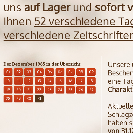
uns
auf Lager
und
sofort 
Ihnen
52 verschiedene Ta
verschiedene Zeitschrift
Unsere
Der Dezember 1965 in der Übersicht
Beschen
01
02
03
04
05
06
07
08
09
eine Ta
10
11
12
13
14
15
16
17
18
Charakt
19
20
21
22
23
24
25
26
27
28
29
30
31
Aktuell
Schlagz
haben s
von 31.1