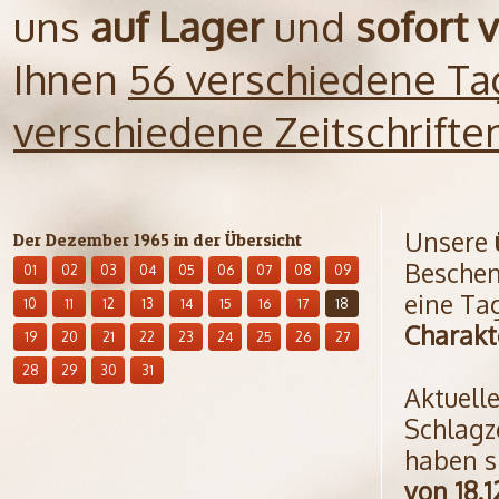
uns
auf Lager
und
sofort 
Ihnen
56 verschiedene Ta
verschiedene Zeitschrift
Unsere
Der Dezember 1965 in der Übersicht
Beschen
01
02
03
04
05
06
07
08
09
eine Ta
10
11
12
13
14
15
16
17
18
Charakt
19
20
21
22
23
24
25
26
27
28
29
30
31
Aktuell
Schlagz
haben s
von 18.1