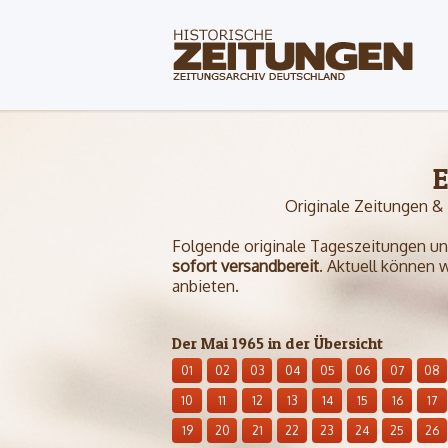
E
Originale Zeitungen &
Folgende originale Tageszeitungen und 
sofort versandbereit
. Aktuell können 
anbieten.
Der Mai 1965 in der Übersicht
01
02
03
04
05
06
07
08
10
11
12
13
14
15
16
17
19
20
21
22
23
24
25
26