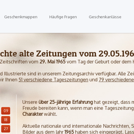
Geschenkmappen
Häufige Fragen
Geschenkanlässe
chte alte Zeitungen vom 29.05.19
 Zeitschriften vom
29. Mai 1965
vom Tag der Geburt oder dem H
Illustrierte sind in unserem Zeitungsarchiv verfügbar. Alle Z
wir Ihnen
51 verschiedene Tageszeitungen
und
79 verschiedene
Unsere
über 25-jährige Erfahrung
hat gezeigt, dass
Freude bereiten kann, wenn man eine Tageszeitung 
09
Charakter
wählt.
18
Aktuelle nationale und internationale Nachrichten, 
27
Bilder aus dem Jahr
1965
haben sich eingeprägt. Lass