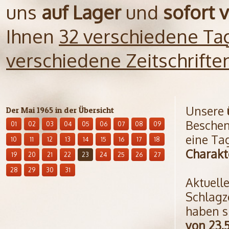
uns
auf Lager
und
sofort 
Ihnen
32 verschiedene Ta
verschiedene Zeitschrift
Unsere
Der Mai 1965 in der Übersicht
Beschen
01
02
03
04
05
06
07
08
09
eine Ta
10
11
12
13
14
15
16
17
18
Charakt
19
20
21
22
23
24
25
26
27
28
29
30
31
Aktuell
Schlagz
haben s
von 23.5