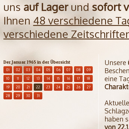
uns
auf Lager
und
sofort 
Ihnen
48 verschiedene Ta
verschiedene Zeitschrift
Unsere
Der Januar 1965 in der Übersicht
Beschen
01
02
03
04
05
06
07
08
09
eine Ta
10
11
12
13
14
15
16
17
18
Charakt
19
20
21
22
23
24
25
26
27
28
29
30
31
Aktuell
Schlagz
haben s
von 22.1