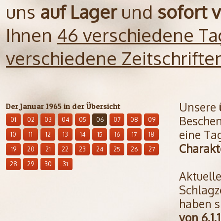
uns
auf Lager
und
sofort 
Ihnen
46 verschiedene Ta
verschiedene Zeitschrift
Unsere
Der Januar 1965 in der Übersicht
Beschen
01
02
03
04
05
06
07
08
09
eine Ta
10
11
12
13
14
15
16
17
18
Charakt
19
20
21
22
23
24
25
26
27
28
29
30
31
Aktuell
Schlagz
haben s
von 6.1.