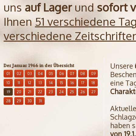
uns
auf Lager
und
sofort 
Ihnen
51 verschiedene Ta
verschiedene Zeitschrift
Unsere
Der Januar 1966 in der Übersicht
Beschen
01
02
03
04
05
06
07
08
09
eine Ta
10
11
12
13
14
15
16
17
18
Charakt
19
20
21
22
23
24
25
26
27
28
29
30
31
Aktuell
Schlagz
haben s
von 19.1