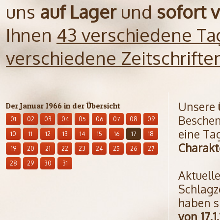
uns
auf Lager
und
sofort 
Ihnen
43 verschiedene Ta
verschiedene Zeitschrift
Unsere
Der Januar 1966 in der Übersicht
Beschen
01
02
03
04
05
06
07
08
09
eine Ta
10
11
12
13
14
15
16
17
18
Charakt
19
20
21
22
23
24
25
26
27
28
29
30
31
Aktuell
Schlagz
haben s
von 17.1