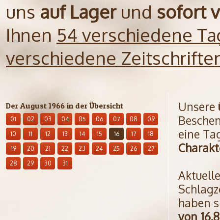
uns
auf Lager
und
sofort 
Ihnen
54 verschiedene Ta
verschiedene Zeitschrift
Unsere
Der August 1966 in der Übersicht
Beschen
01
02
03
04
05
06
07
08
09
eine Ta
10
11
12
13
14
15
16
17
18
Charakt
19
20
21
22
23
24
25
26
27
28
29
30
31
Aktuell
Schlagz
haben s
von 16.8