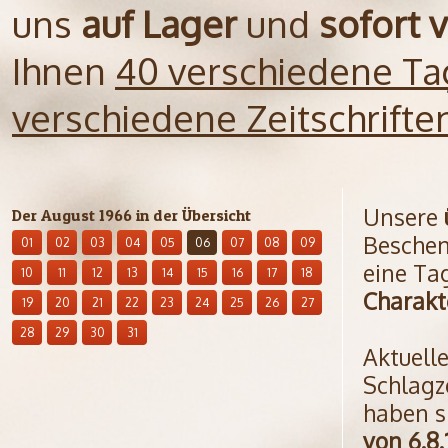
uns
auf Lager
und
sofort 
Ihnen
40 verschiedene Ta
verschiedene Zeitschrift
Unsere
Der August 1966 in der Übersicht
Beschen
01
02
03
04
05
06
07
08
09
eine Ta
10
11
12
13
14
15
16
17
18
Charakt
19
20
21
22
23
24
25
26
27
28
29
30
31
Aktuell
Schlagz
haben s
von 6.8