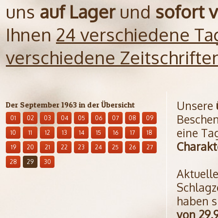
uns
auf Lager
und
sofort 
Ihnen
24 verschiedene Ta
verschiedene Zeitschrift
Unsere
Der September 1963 in der Übersicht
Beschen
01
02
03
04
05
06
07
08
09
eine Ta
10
11
12
13
14
15
16
17
18
Charakt
19
20
21
22
23
24
25
26
27
28
29
30
Aktuell
Schlagz
haben s
von 29.