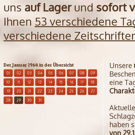
uns
auf Lager
und
sofort 
Ihnen
53 verschiedene Ta
verschiedene Zeitschrift
Unsere
Der Januar 1964 in der Übersicht
Beschen
01
02
03
04
05
06
07
08
09
eine Ta
10
11
12
13
14
15
16
17
18
Charakt
19
20
21
22
23
24
25
26
27
28
29
30
31
Aktuell
Schlagz
haben s
von 29.1