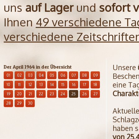
uns
auf Lager
und
sofort 
Ihnen
49 verschiedene Ta
verschiedene Zeitschrift
Unsere
Der April 1964 in der Übersicht
Beschen
01
02
03
04
05
06
07
08
09
eine Ta
10
11
12
13
14
15
16
17
18
Charakt
19
20
21
22
23
24
25
26
27
28
29
30
Aktuell
Schlagz
haben s
von 25.