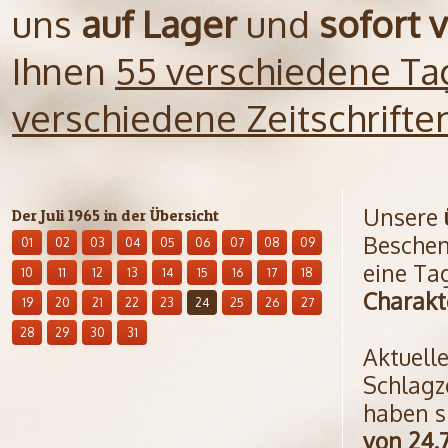
uns
auf Lager
und
sofort 
Ihnen
55 verschiedene Ta
verschiedene Zeitschrift
Unsere
Der Juli 1965 in der Übersicht
Beschen
01
02
03
04
05
06
07
08
09
eine Ta
10
11
12
13
14
15
16
17
18
Charakt
19
20
21
22
23
24
25
26
27
28
29
30
31
Aktuell
Schlagz
haben s
von 24.