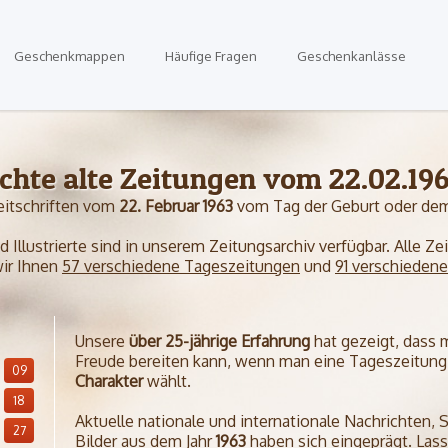
Geschenkmappen
Häufige Fragen
Geschenkanlässe
chte alte Zeitungen vom 22.02.19
eitschriften vom
22. Februar 1963
vom Tag der Geburt oder dem
Illustrierte sind in unserem Zeitungsarchiv verfügbar. Alle Z
wir Ihnen
57 verschiedene Tageszeitungen
und
91 verschieden
Unsere
über 25-jährige Erfahrung
hat gezeigt, dass
Freude bereiten kann, wenn man eine Tageszeitung 
09
Charakter
wählt.
18
Aktuelle nationale und internationale Nachrichten, 
27
Bilder aus dem Jahr
1963
haben sich eingeprägt. Lass