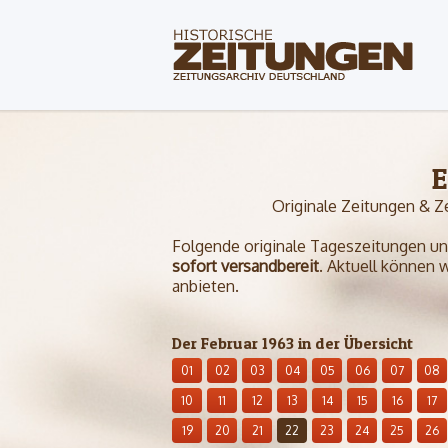
E
Originale Zeitungen & Z
Folgende originale Tageszeitungen und 
sofort versandbereit
. Aktuell können 
anbieten.
Der Februar 1963 in der Übersicht
01
02
03
04
05
06
07
08
10
11
12
13
14
15
16
17
19
20
21
22
23
24
25
26