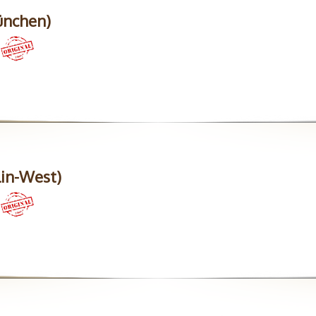
ünchen)
lin-West)