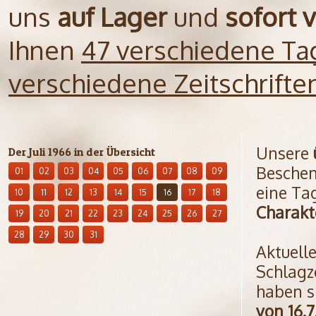
uns
auf Lager
und
sofort 
Ihnen
47 verschiedene Ta
verschiedene Zeitschrift
Unsere
Der Juli 1966 in der Übersicht
Beschen
01
02
03
04
05
06
07
08
09
eine Ta
10
11
12
13
14
15
16
17
18
Charakt
19
20
21
22
23
24
25
26
27
28
29
30
31
Aktuell
Schlagz
haben s
von 16.7